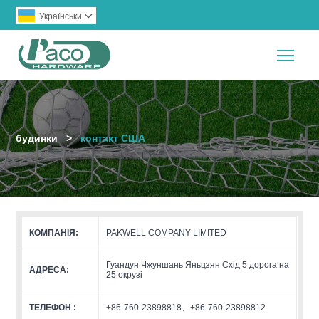
Українськи

Togg
будинки
>
контакт США
КОМПАНІЯ:
PAKWELL COMPANY LIMITED
Гуандун Чжуншань Яньцзян Схід 5 дорога на
АДРЕСА:
25 окрузі
ТЕЛЕФОН :
+86-760-23898818、+86-760-23898812