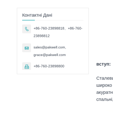
Контактні Дані
+86-760-23898818、+86-760-

23898812
sales@pakwell.com,

grace@pakwell.com
вступ:
+86-760-23898800

Сталеви
широко 
акуратн
спальні,