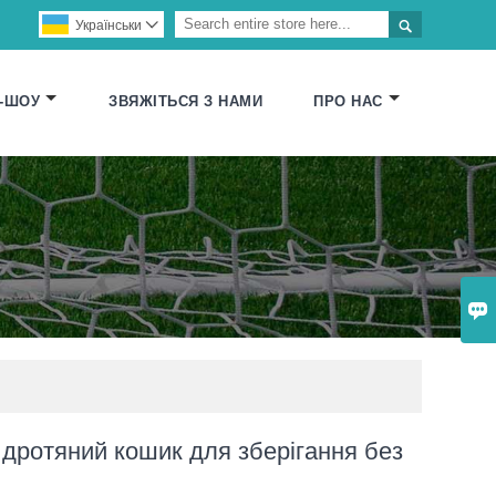

Українськи

-ШОУ
ЗВЯЖІТЬСЯ З НАМИ
ПРО НАС

дротяний кошик для зберігання без