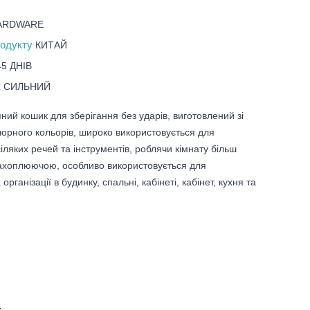
ARDWARE
родукту
КИТАЙ
45 ДНІВ
к
СИЛЬНИЙ
ний кошик для зберігання без ударів, виготовлений зі
 чорного кольорів, широко використовується для
іляких речей та інструментів, роблячи кімнату більш
ахоплюючою, особливо використовується для
організації в будинку, спальні, кабінеті, кабінет, кухня та