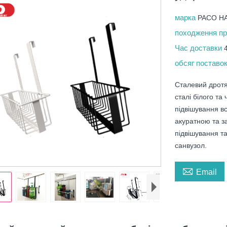
марка
PACO H
походження п
Час доставки
обсяг поставо
Сталевий дротя
сталі білого та
підвішування вс
акуратною та з
підвішування та 
санвузол.

Email