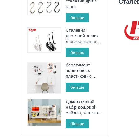
Сталев
сталевий дріт S
гачок
більше
Сталевий
дротяний кошик
для зберігання
без ударів
більше
Асортимент
чорно-білих
пластикових
дощок
більше
Декоративний
набір дощок зі
стійкою, кошиком
і чашкою для
впорядкування
більше