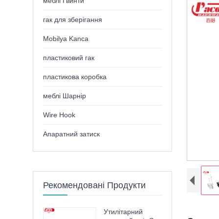
меблі Гвинти
гак для зберігання
Mobilya Kanca
пластиковий гак
пластикова коробка
меблі Шарнір
Wire Hook
Апаратний затиск
Рекомендовані Продукти
Утилітарний