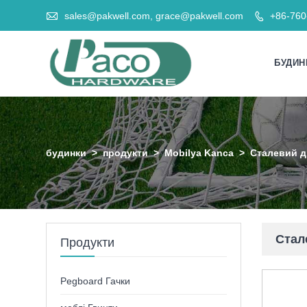

sales@pakwell.com, grace@pakwell.com
+86-76

БУДИН
будинки
>
продукти
>
Mobilya Kanca
>
Сталевий д
Стал
Продукти
Pegboard Гачки