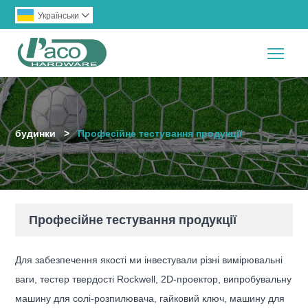
Українськи

Togg
будинки
>
Професійне тестування продукції
Професійне тестування продукції
Для забезпечення якості ми інвестували різні вимірювальні
ваги, тестер твердості Rockwell, 2D-проектор, випробувальну
машину для солі-розпилювача, гайковий ключ, машину для