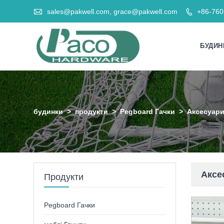

sales@pakwell.com, grace@pakwell.com
+86-76

БУДИН
будинки
>
продукти
>
Pegboard Гачки
>
Аксесуари
Аксе
Продукти
Pegboard Гачки