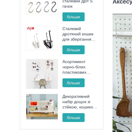
Аксесу
сталевий дріт S
гачок
більше
Сталевий
дротяний кошик
для зберігання
без ударів
більше
Асортимент
чорно-білих
пластикових
дощок
більше
Декоративний
набір дощок зі
стійкою, кошиком
і чашкою для
впорядкування
більше