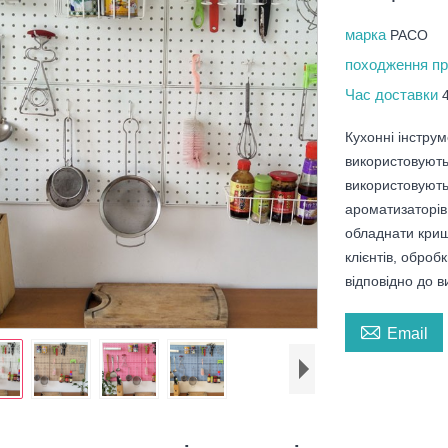
марка
PACO
походження п
Час доставки
Кухонні інстру
використовують
використовують
ароматизаторів
обладнати криш
клієнтів, оброб
відповідно до 

Email