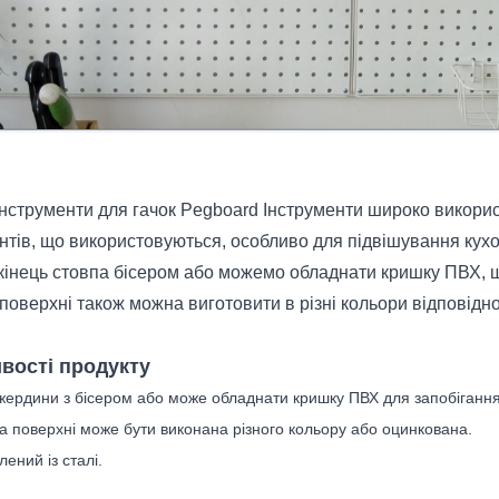
інструменти для гачок Pegboard Інструменти широко викори
нтів, що використовуються, особливо для підвішування кух
кінець стовпа бісером або можемо обладнати кришку ПВХ, що
поверхні також можна виготовити в різні кольори відповідн
вості продукту
 жердини з бісером або може обладнати кришку ПВХ для запобігання
а поверхні може бути виконана різного кольору або оцинкована.
лений із сталі.