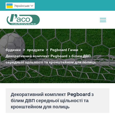
Українськи

Togg
будинки
>
продукти
>
Pegboard Гачки
>
Декоративний комплект Pegboard з білим ДВП
середньої щільності та кронштейном для полиць
Декоративний комплект Pegboard з
білим ДВП середньої щільності та
кронштейном для полиць