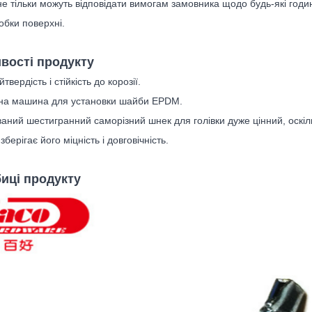
, не тільки можуть відповідати вимогам замовника щодо будь-які годи
бки поверхні.
вості продукту
й
твердість і стійкість до корозії.
а машина для установки шайби EPDM.
аний шестигранний саморізний шнек для голівки дуже цінний, оскіл
зберігає його міцність і довговічність.
иці продукту