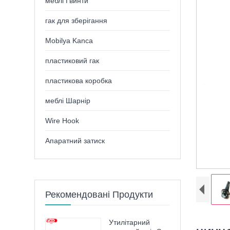
меблі Гвинти
гак для зберігання
Mobilya Kanca
пластиковий гак
пластикова коробка
меблі Шарнір
Wire Hook
Апаратний затиск
Рекомендовані Продукти
Утилітарний