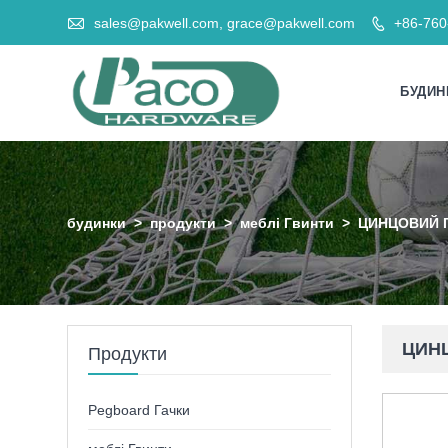

sales@pakwell.com, grace@pakwell.com
+86-76

БУДИН
будинки
>
продукти
>
меблі Гвинти
>
ЦИНЦОВИЙ 
ЦИН
Продукти
Pegboard Гачки