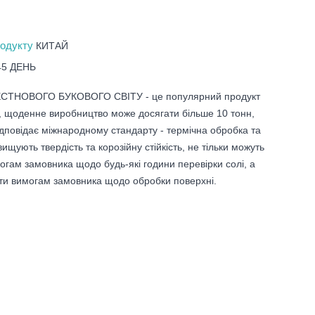
родукту
КИТАЙ
45 ДЕНЬ
ТНОВОГО БУКОВОГО СВІТУ - це популярний продукт
 щоденне виробництво може досягати більше 10 тонн,
ідповідає міжнародному стандарту - термічна обробка та
ищують твердість та корозійну стійкість, не тільки можуть
могам замовника щодо будь-які години перевірки солі, а
ати вимогам замовника щодо обробки поверхні.