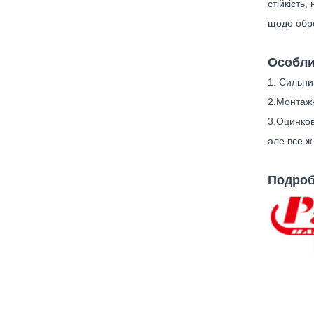
стійкість
щодо обро
Особли
1. Сильни
2.
Монтажн
3.
Оцинков
але все ж 
Подроб