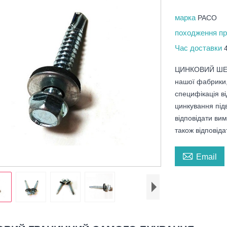
марка
PACO
походження п
Час доставки
ЦИНКОВИЙ ШЕС
нашої фабрики,
специфікація в
цинкування підв
відповідати ви
також відповід

Email