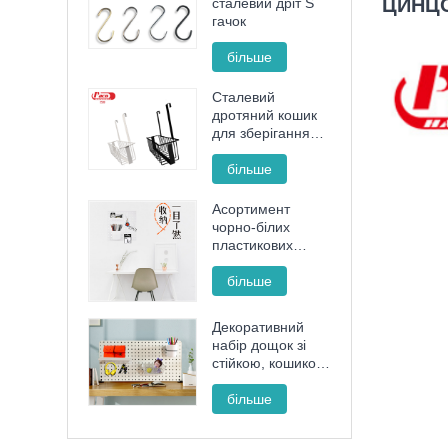
ЦИНЦО
сталевий дріт S
гачок
більше
Сталевий
дротяний кошик
для зберігання
без ударів
більше
Асортимент
чорно-білих
пластикових
дощок
більше
Декоративний
набір дощок зі
стійкою, кошиком
і чашкою для
впорядкування
більше